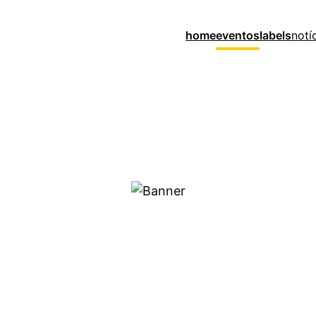
home
eventos
labels
notí