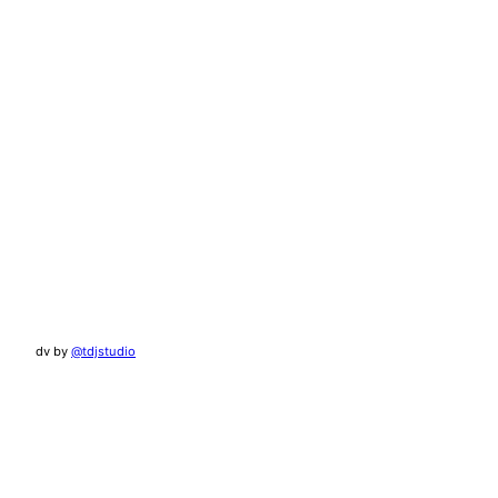
dv by
@tdjstudio