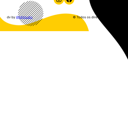
dv by
@tdjstudio
© Todos os direitos reservados